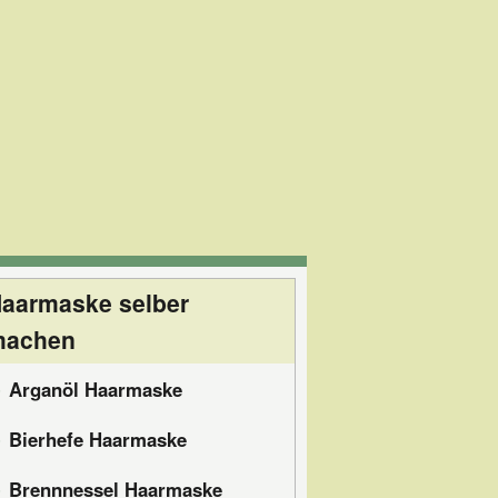
aarmaske selber
machen
Arganöl Haarmaske
Bierhefe Haarmaske
Brennnessel Haarmaske