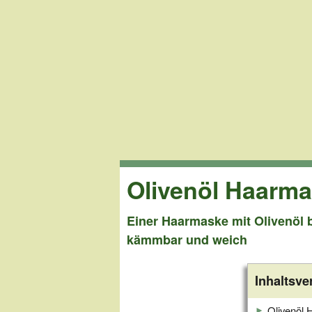
Olivenöl Haarm
Einer Haarmaske mit Olivenöl 
kämmbar und weich
Inhaltsve
Olivenöl 