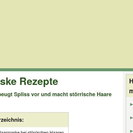
aske Rezepte
H
beugt Spliss vor und macht störrische Haare
rzeichnis:
Haarmaske bei störrischen Haaren